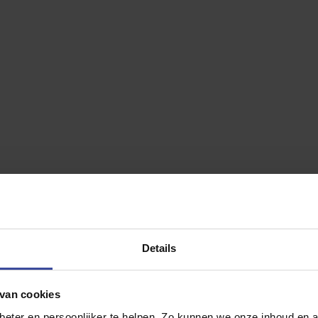
Kia PV5 
5.000 km per jaar
10.000 km per jaar
Elite Execu
15.000 km per jaar
20.000 km per jaar
25.000 km per jaar
30.000 km per jaar
Motorrijtui
35.000 km per jaar
Inzittenden
40.000 km per jaar
Banden
Afschrijving
Vervangend
Jouw persoonl
Details
€
0
,- p/mn
van cookies
eter en persoonlijker te helpen. Zo kunnen we onze inhoud en a