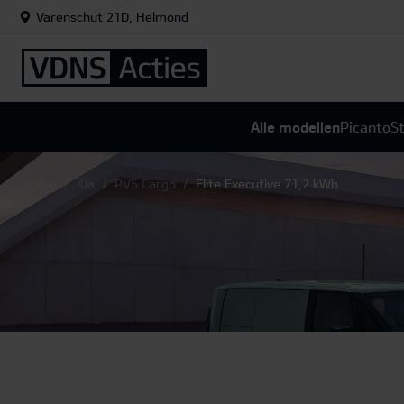
Varenschut 21D, Helmond
Alle modellen
Picanto
St
Home
Kia
PV5 Cargo
Elite Executive 71,2 kWh
Kia EV3 GT-Line Business
Kia Sportage Hybrid
Kia EV
Kia 
K