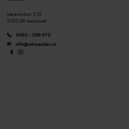
De Kia PV5 is veel meer dan een futuristisch 
Varenschut 21D
het is een krachtige visie op de mobiliteit van
Kia EV5 G
5705 DK Helmond
Deze innovatieve elektrische voertuigconcept 
Editi
symbool voor Kia’s inzet op het gebied van du
0492 - 588 970
technologie en flexibiliteit. Met zijn modulair
info@vdnsacties.nl
geavanceerde rijhulpsystemen en volledig elek
Private lease vana
aandrijving is de PV5 ontworpen voor zowel
€709 p/mn
personenvervoer
...
Bekijk a
Toon meer