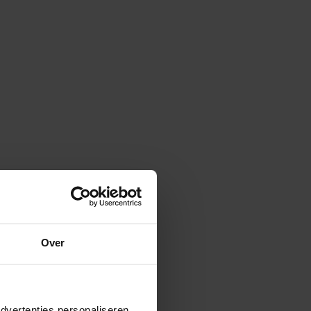
Cargo
tive 71,2 kWh
genbelasting
WA Casco verzekering
 verzekering
Reparatie en onderhoud
Rente
24-uurs hulp in Europa
 vervoer
Overlijdensrisicodekking
ijke leaseprijs
Over
d
60
maanden
dvertenties personaliseren,