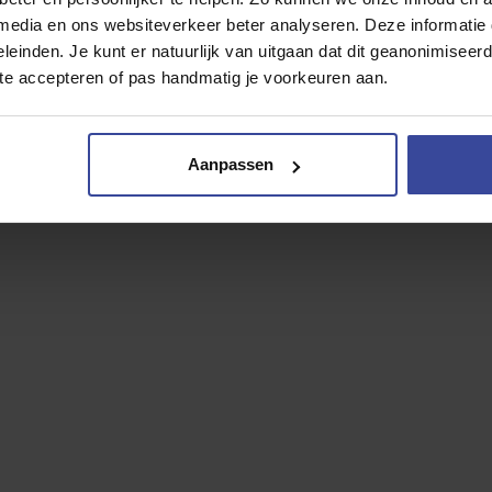
 media en ons websiteverkeer beter analyseren. Deze informati
leinden. Je kunt er natuurlijk van uitgaan dat dit geanonimiseerd 
 te accepteren of pas handmatig je voorkeuren aan.
Aanpassen
Offerte aanvragen
1
2
o inruilen? (optioneel)
Persoonsgegev
ilen?
*
Ja
Nee