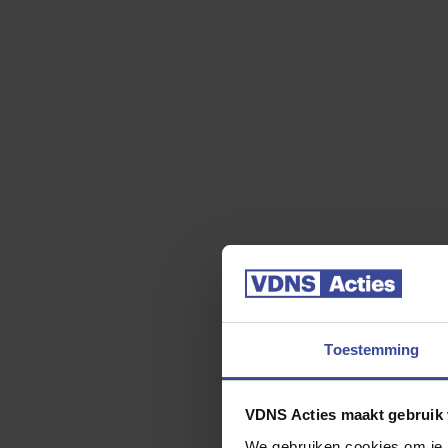
60 maanden
48 maanden
36 maanden
24 maanden
Toestemming
VDNS Acties maakt gebruik 
We gebruiken cookies om je b