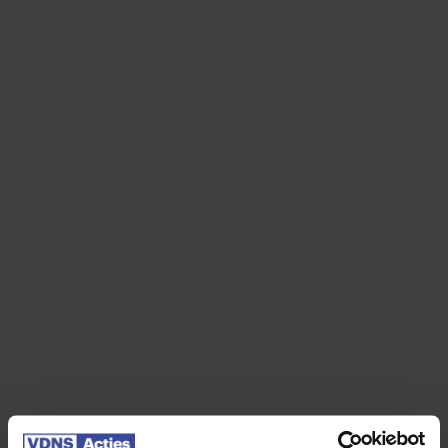
Looptijd
*
60 maanden
48 maanden
36 maanden
24 maanden
Kilometers per jaar
*
5.000 km per jaar
10.000 km per jaar
15.000 km per jaar
20.000 km per jaar
25.000 km per jaar
30.000 km per jaar
35.000 km per jaar
40.000 km per jaar