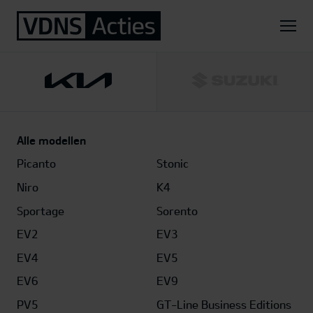
Home
Kia
EV5
GT-PlusLine 81,4 kWh
Alle modellen
Picanto
Stonic
Niro
K4
Sportage
Sorento
EV2
EV3
EV4
EV5
EV6
EV9
PV5
GT-Line Business Editions