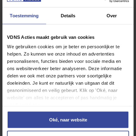
Toestemming
Details
Over
Jouw Kia EV5
VDNS Acties maakt gebruik van cookies
We gebruiken cookies om je beter en persoonlijker te
helpen. Zo kunnen we onze inhoud en advertenties
personaliseren, functies bieden voor sociale media en
ons websiteverkeer beter analyseren. Deze informatie
delen we ook met onze partners voor soortgelijke
doeleinden. Je kunt er natuurlijk van uitgaan dat dit
geanonimiseerd en veilig gebeurt. Klik op 'Oké, naar
Kia EV5
website' om alles te accepteren of pas handmatig je
GT-PlusLine 81,4 kWh
voorkeuren aan.
Oké, naar website
Motorrijtuigenbelasting
WA Casco verzekering