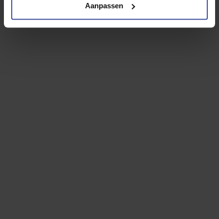
Aanpassen
Inzittenden verzekering
Reparatie en onderhoud
Banden
Rente
Afschrijving
24-uurs hulp in Europa
Vervangend vervoer
Overlijdensrisicodekking
Jouw persoonlijke leaseprijs
€
754
,- p/mnd
60
maanden