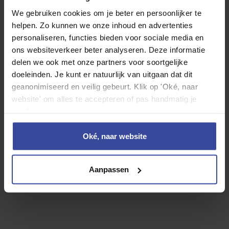
Business Edition 81,4 kWh
We gebruiken cookies om je beter en persoonlijker te
Fastback GT-Line Business Edition 81,4
helpen. Zo kunnen we onze inhoud en advertenties
kWh
personaliseren, functies bieden voor sociale media en
ons websiteverkeer beter analyseren. Deze informatie
delen we ook met onze partners voor soortgelijke
Motorrijtuigenbelasting
doeleinden. Je kunt er natuurlijk van uitgaan dat dit
geanonimiseerd en veilig gebeurt. Klik op 'Oké, naar
WA Casco verzekering
website' om alles te accepteren of pas handmatig je
Inzittenden verzekering
voorkeuren aan.
Reparatie en onderhoud
Banden
Oké, naar website
Rente
Afschrijving
Aanpassen
24-uurs hulp in Europa
Vervangend vervoer
Overlijdensrisicodekking