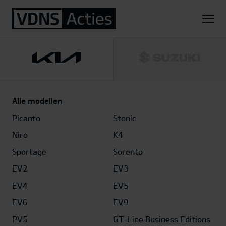
Home
Kia
EV4 Fastback GT-Line Business Edition 81,4 kWh
Fastback GT-Line Business Edition 81,4 kWh
Alle modellen
Picanto
Stonic
Niro
K4
Sportage
Sorento
EV2
EV3
EV4
EV5
EV6
EV9
PV5
GT-Line Business Editions