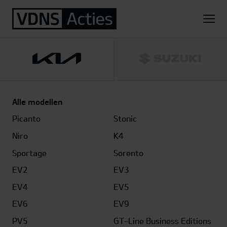
Home
Kia
EV2
Air 61 kWh
Alle modellen
Picanto
Stonic
Niro
K4
Sportage
Sorento
EV2
EV3
EV4
EV5
EV6
EV9
PV5
GT-Line Business Editions