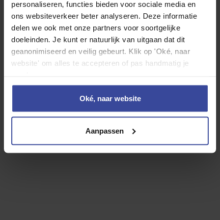
personaliseren, functies bieden voor sociale media en
Motorrijtuigenbelasting
ons websiteverkeer beter analyseren. Deze informatie
WA Casco verzekering
delen we ook met onze partners voor soortgelijke
Inzittenden verzekering
doeleinden. Je kunt er natuurlijk van uitgaan dat dit
Reparatie en onderhoud
geanonimiseerd en veilig gebeurt. Klik op 'Oké, naar
website' om alles te accepteren of pas handmatig je
Banden
voorkeuren aan.
Rente
Afschrijving
Oké, naar website
24-uurs hulp in Europa
Vervangend vervoer
Aanpassen
Overlijdensrisicodekking
Jouw persoonlijke leaseprijs
€
0
,- p/mnd
60
maanden