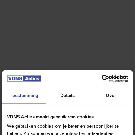
40.000 km per jaar
Jouw Kia EV2
Toestemming
Details
Over
Kia EV2
VDNS Acties maakt gebruik van cookies
Plus 42,2 kWh
We gebruiken cookies om je beter en persoonlijker te
helpen. Zo kunnen we onze inhoud en advertenties