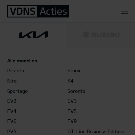
Home
Kia
EV2
Plus 42,2 kWh
Alle modellen
Picanto
Stonic
Niro
K4
Sportage
Sorento
EV2
EV3
EV4
EV5
EV6
EV9
PV5
GT-Line Business Editions