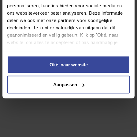
personaliseren, functies bieden voor sociale media en
Motorrijtuigenbelasting
ons websiteverkeer beter analyseren. Deze informatie
WA Casco verzekering
delen we ook met onze partners voor soortgelijke
doeleinden. Je kunt er natuurlijk van uitgaan dat dit
Inzittenden verzekering
geanonimiseerd en veilig gebeurt. Klik op 'Oké, naar
Reparatie en onderhoud
website' om alles te accepteren of pas handmatig je
Banden
voorkeuren aan.
Rente
Afschrijving
Oké, naar website
24-uurs hulp in Europa
Vervangend vervoer
Aanpassen
Overlijdensrisicodekking
Jouw persoonlijke leaseprijs
€
0
,- p/mnd
60
maanden