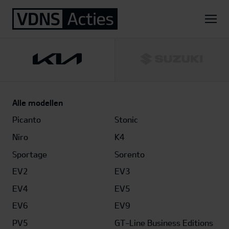
Home
Kia
Stonic
1.0 T-GDi MHEV ExecutiveLine
Alle modellen
Picanto
Stonic
Niro
K4
Sportage
Sorento
EV2
EV3
EV4
EV5
EV6
EV9
PV5
GT-Line Business Editions