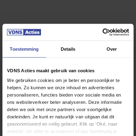
5.000 km per jaar
10.000 km per jaar
15.000 km per jaar
20.000 km per jaar
25.000 km per jaar
30.000 km per jaar
35.000 km per jaar
40.000 km per jaar
Toestemming
Details
Over
VDNS Acties maakt gebruik van cookies
We gebruiken cookies om je beter en persoonlijker te
Jouw Kia Stonic
helpen. Zo kunnen we onze inhoud en advertenties
personaliseren, functies bieden voor sociale media en
ons websiteverkeer beter analyseren. Deze informatie
delen we ook met onze partners voor soortgelijke
doeleinden. Je kunt er natuurlijk van uitgaan dat dit
geanonimiseerd en veilig gebeurt. Klik op 'Oké, naar
website' om alles te accepteren of pas handmatig je