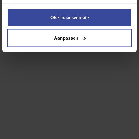
voorkeuren aan.
Oké, naar website
Kia Stonic
1.0 T-GDi MHEV ExecutiveLine
Aanpassen
Motorrijtuigenbelasting
WA Casco verzekering
Inzittenden verzekering
Reparatie en onderhoud
Banden
Rente
Afschrijving
24-uurs hulp in Europa
Vervangend vervoer
Overlijdensrisicodekking