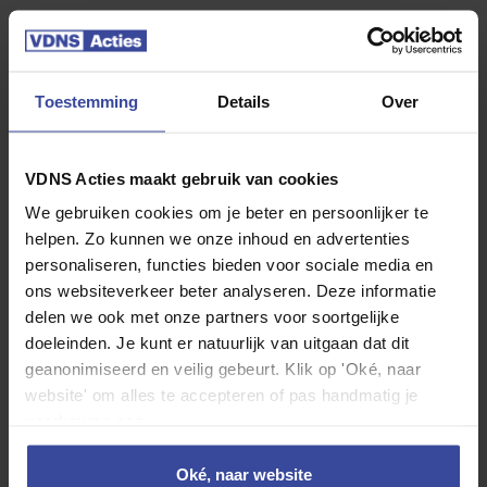
40.000 km per jaar
Toestemming
Details
Over
Jouw Kia EV3
VDNS Acties maakt gebruik van cookies
We gebruiken cookies om je beter en persoonlijker te
helpen. Zo kunnen we onze inhoud en advertenties
personaliseren, functies bieden voor sociale media en
ons websiteverkeer beter analyseren. Deze informatie
delen we ook met onze partners voor soortgelijke
doeleinden. Je kunt er natuurlijk van uitgaan dat dit
geanonimiseerd en veilig gebeurt. Klik op 'Oké, naar
website' om alles te accepteren of pas handmatig je
Kia EV3
voorkeuren aan.
58.3kWh Air
Oké, naar website