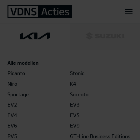
Home
Kia
EV3
58.3kWh Air
Alle modellen
Picanto
Stonic
Niro
K4
Sportage
Sorento
EV2
EV3
EV4
EV5
EV6
EV9
PV5
GT-Line Business Editions