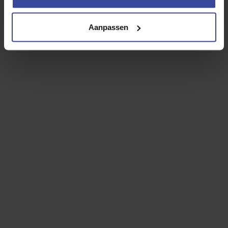
Motorrijtuigenbelasting
Aanpassen
WA Casco verzekering
Inzittenden verzekering
Reparatie en onderhoud
Banden
Rente
Afschrijving
24-uurs hulp in Europa
Vervangend vervoer
Overlijdensrisicodekking
Jouw persoonlijke leaseprijs
€
499
,- p/mnd
60
maanden