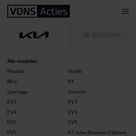
Home
Kia
EV9
99,8kWh GT-Line Dual Motor AWD
Alle modellen
Picanto
Stonic
Niro
K4
Sportage
Sorento
EV2
EV3
EV4
EV5
EV6
EV9
PV5
GT-Line Business Editions