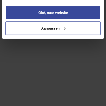
voorkeuren aan.
Oké, naar website
Kia EV9
99,8kWh GT-Line Dual Motor AWD
Aanpassen
Motorrijtuigenbelasting
WA Casco verzekering
Inzittenden verzekering
Reparatie en onderhoud
Banden
Rente
Afschrijving
24-uurs hulp in Europa
Vervangend vervoer
Overlijdensrisicodekking