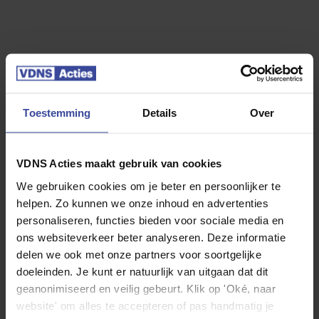
5.000 km per jaar
10.000 km per jaar
15.000 km per jaar
20.000 km per jaar
25.000 km per jaar
30.000 km per jaar
35.000 km per jaar
40.000 km per jaar
Toestemming
Details
Over
VDNS Acties maakt gebruik van cookies
We gebruiken cookies om je beter en persoonlijker te
Jouw Kia EV9
helpen. Zo kunnen we onze inhoud en advertenties
personaliseren, functies bieden voor sociale media en
ons websiteverkeer beter analyseren. Deze informatie
delen we ook met onze partners voor soortgelijke
doeleinden. Je kunt er natuurlijk van uitgaan dat dit
geanonimiseerd en veilig gebeurt. Klik op 'Oké, naar
website' om alles te accepteren of pas handmatig je