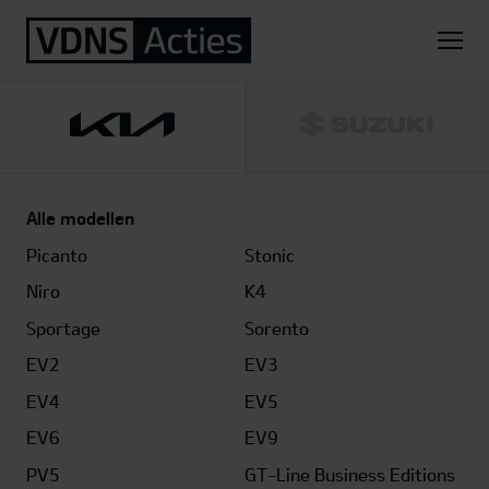
Home
Kia
EV4 Hatchback GT-Line Business Edition 81,4 kWh
Hatchback GT-Line Business Edition 81,4 kWh
Alle modellen
Picanto
Stonic
Niro
K4
Sportage
Sorento
EV2
EV3
EV4
EV5
EV6
EV9
PV5
GT-Line Business Editions