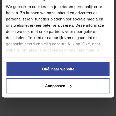
Business Edition 81,4 kWh
We gebruiken cookies om je beter en persoonlijker te
Hatchback GT-Line Business Edition 81,4
helpen. Zo kunnen we onze inhoud en advertenties
kWh
personaliseren, functies bieden voor sociale media en
ons websiteverkeer beter analyseren. Deze informatie
delen we ook met onze partners voor soortgelijke
Motorrijtuigenbelasting
doeleinden. Je kunt er natuurlijk van uitgaan dat dit
geanonimiseerd en veilig gebeurt. Klik op 'Oké, naar
WA Casco verzekering
website' om alles te accepteren of pas handmatig je
Inzittenden verzekering
voorkeuren aan.
Reparatie en onderhoud
Banden
Oké, naar website
Rente
Afschrijving
Aanpassen
24-uurs hulp in Europa
Vervangend vervoer
Overlijdensrisicodekking