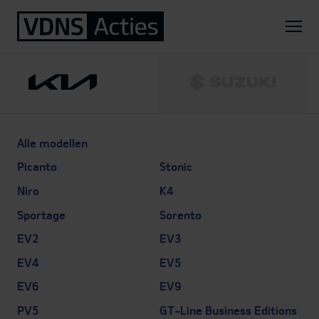
Home
Kia
PV5 Cargo
Elite 51,5 kWh
Alle modellen
Picanto
Stonic
Niro
K4
Sportage
Sorento
EV2
EV3
EV4
EV5
EV6
EV9
PV5
GT-Line Business Editions