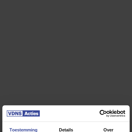
48 maanden
36 maanden
24 maanden
Kilometers per jaar
*
5.000 km per jaar
10.000 km per jaar
15.000 km per jaar
20.000 km per jaar
25.000 km per jaar
30.000 km per jaar
35.000 km per jaar
40.000 km per jaar
Jouw Kia PV5 Cargo
Toestemming
Details
Over