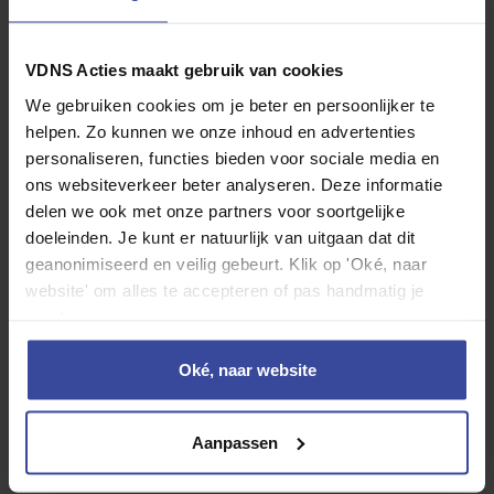
VDNS Acties maakt gebruik van cookies
We gebruiken cookies om je beter en persoonlijker te
helpen. Zo kunnen we onze inhoud en advertenties
personaliseren, functies bieden voor sociale media en
ons websiteverkeer beter analyseren. Deze informatie
delen we ook met onze partners voor soortgelijke
Kia PV5 Cargo
doeleinden. Je kunt er natuurlijk van uitgaan dat dit
Elite 51,5 kWh
geanonimiseerd en veilig gebeurt. Klik op 'Oké, naar
website' om alles te accepteren of pas handmatig je
voorkeuren aan.
Motorrijtuigenbelasting
WA Casco verzekering
Oké, naar website
Inzittenden verzekering
Reparatie en onderhoud
Aanpassen
Banden
Rente