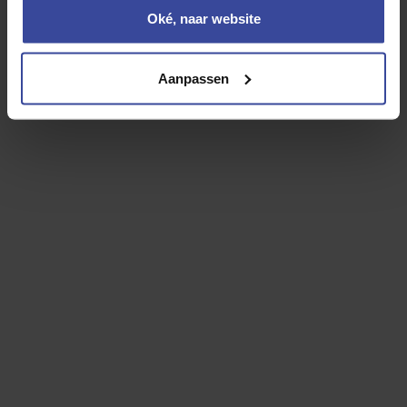
Kia Sportage Hybrid
Oké, naar website
1.6 T-GDi Hybrid DynamicLine
Aanpassen
Motorrijtuigenbelasting
WA Casco verzekering
Inzittenden verzekering
Reparatie en onderhoud
Banden
Rente
Afschrijving
24-uurs hulp in Europa
Vervangend vervoer
Overlijdensrisicodekking
Jouw persoonlijke leaseprijs