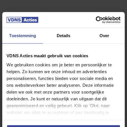
25.000 km per jaar
30.000 km per jaar
35.000 km per jaar
40.000 km per jaar
Toestemming
Details
Over
VDNS Acties maakt gebruik van cookies
Jouw Kia Sportage Hybrid
We gebruiken cookies om je beter en persoonlijker te
helpen. Zo kunnen we onze inhoud en advertenties
personaliseren, functies bieden voor sociale media en
ons websiteverkeer beter analyseren. Deze informatie
delen we ook met onze partners voor soortgelijke
doeleinden. Je kunt er natuurlijk van uitgaan dat dit
geanonimiseerd en veilig gebeurt. Klik op 'Oké, naar
website' om alles te accepteren of pas handmatig je
voorkeuren aan.