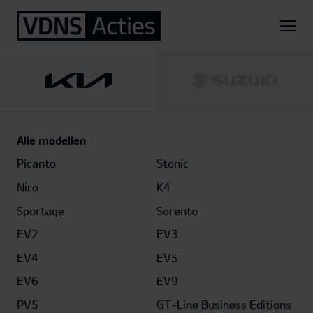
Home
Kia
Sportage Hybrid
1.6 T-GDi Hybrid DynamicLine
Alle modellen
Picanto
Stonic
Niro
K4
Sportage
Sorento
EV2
EV3
EV4
EV5
EV6
EV9
PV5
GT-Line Business Editions