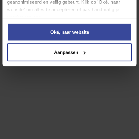
geanonimiseerd en veilig gebeurt. Klik op 'Oké, naar
website' om alles te accepteren of pas handmatig je
voorkeuren aan.
Oké, naar website
Kia Sportage Plug-in Hybrid 4WD
1.6 T-GDi Plug-in Hybrid
Aanpassen
DynamicPlusLine 4WD
Motorrijtuigenbelasting
WA Casco verzekering
Inzittenden verzekering
Reparatie en onderhoud
Banden
Rente
Afschrijving