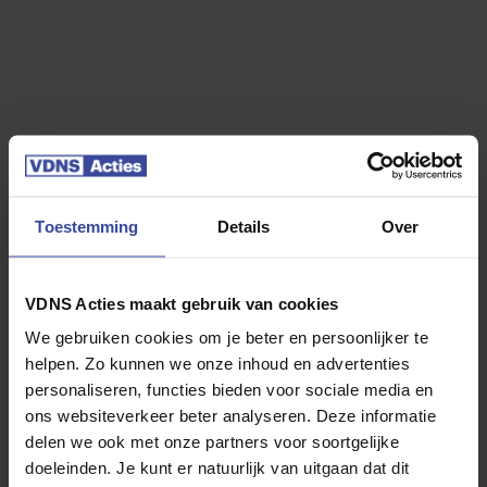
Kilometers per jaar
*
5.000 km per jaar
10.000 km per jaar
15.000 km per jaar
20.000 km per jaar
25.000 km per jaar
30.000 km per jaar
35.000 km per jaar
40.000 km per jaar
Toestemming
Details
Over
VDNS Acties maakt gebruik van cookies
We gebruiken cookies om je beter en persoonlijker te
Jouw Kia Sportage Plug-in Hybrid
helpen. Zo kunnen we onze inhoud en advertenties
4WD
personaliseren, functies bieden voor sociale media en
ons websiteverkeer beter analyseren. Deze informatie
delen we ook met onze partners voor soortgelijke
doeleinden. Je kunt er natuurlijk van uitgaan dat dit