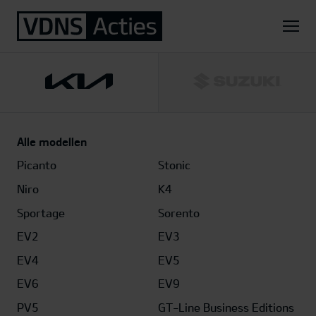
Home
Kia
Sportage Plug-in Hybrid 4WD
1.6 T-GDi Plug-in Hybrid DynamicPlusLine 4WD
Alle modellen
Picanto
Stonic
Niro
K4
Sportage
Sorento
EV2
EV3
EV4
EV5
EV6
EV9
PV5
GT-Line Business Editions