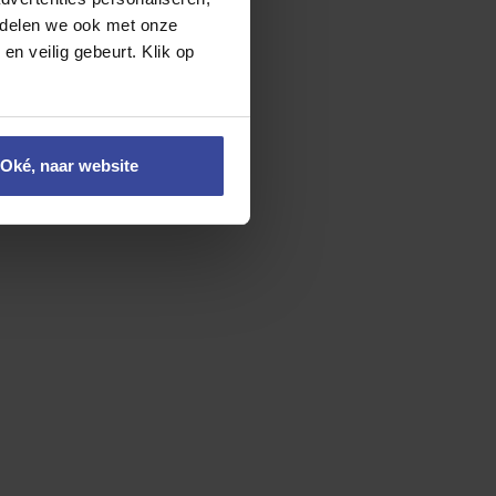
24-uurs hulp in Europa
e delen we ook met onze
vervoer
Overlijdensrisicodekking
en veilig gebeurt. Klik op
ijke leaseprijs
mnd
60
maanden
Oké, naar website