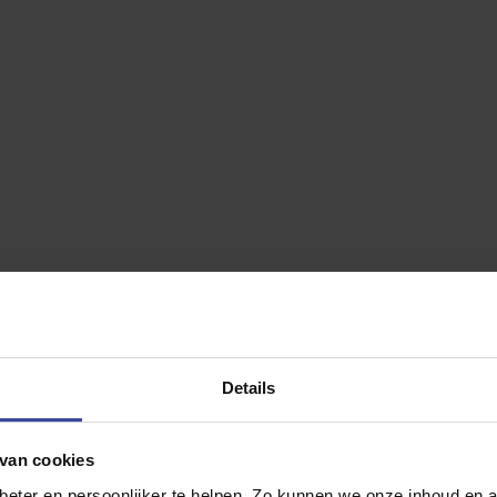
Jo
en? (optioneel)
Persoonsgegevens
 kWh
GT-PlusLine 81,4 kWh
 p/mnd
€759,- p/mnd
vanaf
Deze kiezen
Kia EV4 
Kilometers per jaar
*
GT-Line 81
5.000 km per jaar
10.000 km per jaar
15.000 km per jaar
Details
20.000 km per jaar
Motorrijtuig
25.000 km per jaar
Inzittenden 
30.000 km per jaar
van cookies
Banden
35.000 km per jaar
40.000 km per jaar
eter en persoonlijker te helpen. Zo kunnen we onze inhoud en a