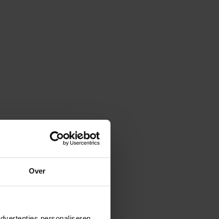
uw Kia EV4 Fastback
Fastback
,4 kWh
Over
enbelasting
WA Casco verzekering
verzekering
Reparatie en onderhoud
Rente
dvertenties personaliseren,