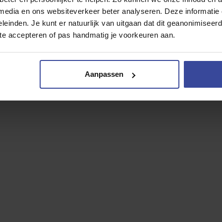
Afschrijving
 media en ons websiteverkeer beter analyseren. Deze informati
Vervangend 
leinden. Je kunt er natuurlijk van uitgaan dat dit geanonimiseerd 
 te accepteren of pas handmatig je voorkeuren aan.
Jouw persoonl
€
734
,- p/
Aanpassen
Offerte aanvragen