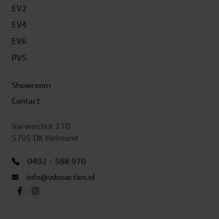
EV2
EV4
De nieuwe EV4 Fastback
Kia EV5 G
EV6
Elektrisch. Vernieuwend. Vooruit.
Editi
PV5
De Kia EV4 is niet zomaar een nieuwe elektris
Private lease vana
Het is een statement. Een gedurfde stap richt
Showroom
€709 p/mn
toekomst waarin design, technologie en duur
Contact
samenkomen in perfecte harmonie. Met zijn o
silhouet, slimme innovaties en indrukwekkend
Varenschut 21D
Bekijk a
actieradius biedt de EV4 alles wat je verwacht
5705 DK Helmond
volgende generatie elektrische mobiliteit –
...
0492 - 588 970
info@vdnsacties.nl
Toon meer