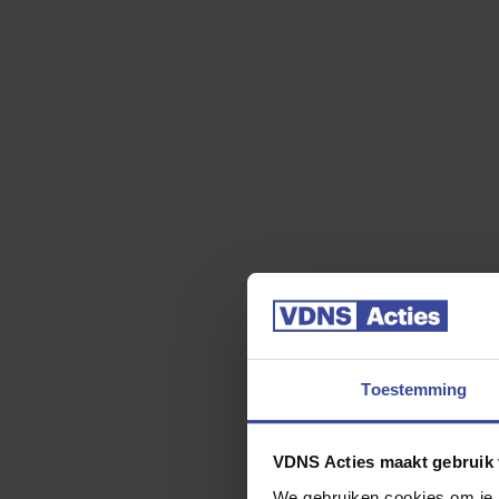
Stel je leaseplan samen
Auto inruil
GT-Line 81,4
Plus Advanced 81,4 kWh
€734,-
€709,- p/mnd
vanaf
vanaf
Deze kiezen
Ik kies deze!
Looptijd
*
60 maanden
48 maanden
36 maanden
Toestemming
24 maanden
VDNS Acties maakt gebruik 
We gebruiken cookies om je b